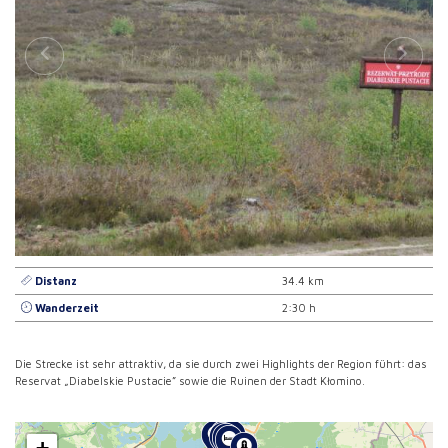
Distanz
34.4 km
Wanderzeit
2:30 h
Die Strecke ist sehr attraktiv, da sie durch zwei Highlights der Region führt: das
Reservat „Diabelskie Pustacie” sowie die Ruinen der Stadt Kłomino.