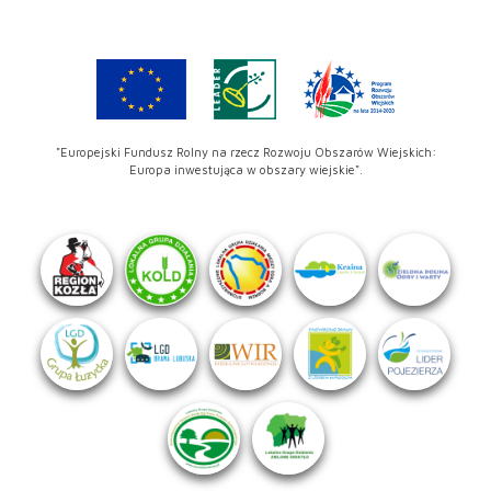
"Europejski Fundusz Rolny na rzecz Rozwoju Obszarów Wiejskich:
Europa inwestująca w obszary wiejskie".