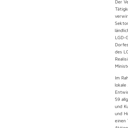
Der Ve
Tätigk
verwir
Sekto
ländli
LGD-G
Dorfes
des LG
Realis
Minis
Im Rah
lokale
Entwic
59 all
und Ku
und Hö
einen 
Aktio