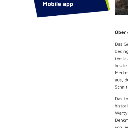
Mobile app
Über 
Das Ge
beding
(Verla
heute 
Merkma
aus, d
Schnit
Das to
histor
Warty)
Denkmä
von je