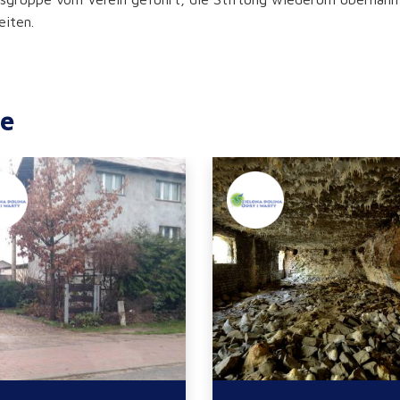
eiten.
te