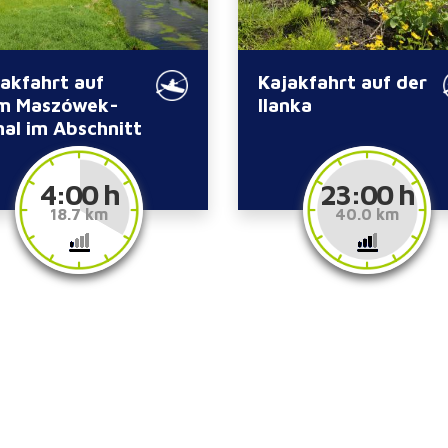
akfahrt auf
Kajakfahrt auf der
m Maszówek-
Ilanka
al im Abschnitt
nica – Warniki
4:00 h
23:00 h
18.7 km
40.0 km