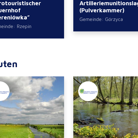
otouristischer
Artilleriemunitionsla
uernhof
(Pulverkammer)
ereniówka”
Gemeinde: Górzyca
einde: Rzepin
uten