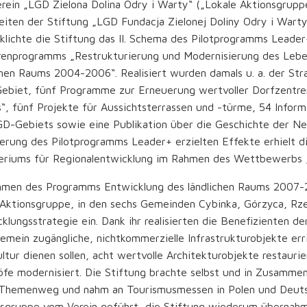
rein „LGD Zielona Dolina Odry i Warty“ („Lokale Aktionsgrupp
eiten der Stiftung „LGD Fundacja Zielonej Doliny Odry i Warty
klichte die Stiftung das II. Schema des Pilotprogramms Leade
renprogramms „Restrukturierung und Modernisierung des Lebe
chen Raums 2004-2006“. Realisiert wurden damals u. a. der Str
ebiet, fünf Programme zur Erneuerung wertvoller Dorfzentr
“, fünf Projekte für Aussichtsterrassen und -türme, 54 Infor
D-Gebiets sowie eine Publikation über die Geschichte der Ne
ierung des Pilotprogramms Leader+ erzielten Effekte erhielt d
teriums für Regionalentwicklung im Rahmen des Wettbewerbs 
men des Programms Entwicklung des ländlichen Raums 2007-201
 Aktionsgruppe, in den sechs Gemeinden Cybinka, Górzyca, Rze
klungsstrategie ein. Dank ihr realisierten die Benefizienten d
gemein zugängliche, nichtkommerzielle Infrastrukturobjekte er
ltur dienen sollen, acht wertvolle Architekturobjekte restauri
fe modernisiert. Die Stiftung brachte selbst und in Zusammena
Themenweg und nahm an Tourismusmessen in Polen und Deutschl
nsgruppe vom Verein geführt, die Stiftung wiederum übernah