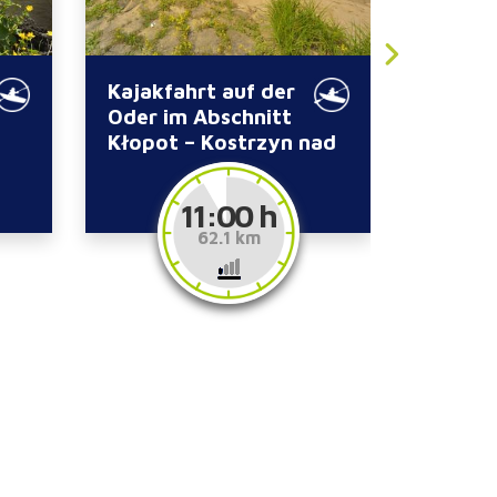
Kajakfahrt auf der
Kajakf
Oder im Abschnitt
Pliszka
Kłopot – Kostrzyn nad
Odrą
11:00 h
62.1 km