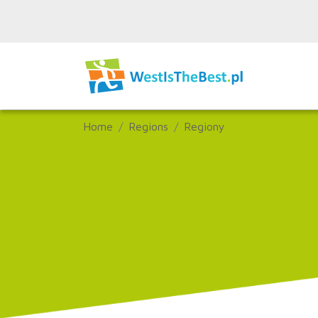
Home
Regions
Regiony