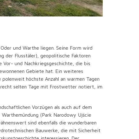
 Oder und Warthe liegen. Seine Form wird
g der Flusstäler), geopolitische Faktoren
 Vor- und Nachkriegsgeschichte, die bis
gewonnenen Gebiete hat. Ein weiteres
die polenweit höchste Anzahl an warmen Tagen
n recht selten Tage mit Frostwetter notiert, im
andschaftlichen Vorzügen als auch auf dem
park Warthemündung (Park Narodowy Ujście
wähnenswert sind ebenfalls die wunderbaren
ydrotechnischen Bauwerke, die mit Sicherheit
skunstgeschichte interessieren. Der