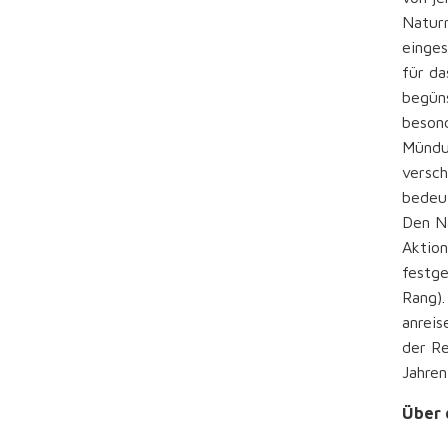
Naturr
einges
für da
begüns
besond
Mündun
versch
bedeut
Den Na
Aktion
festge
Rang).
anreis
der Re
Jahren
Über 