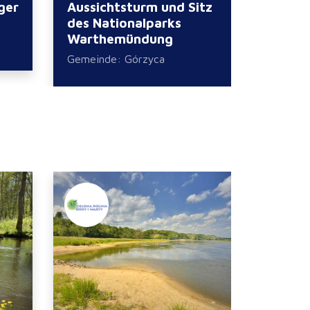
ger
Aussichtsturm und Sitz
Ausste
des Nationalparks
Anden
Warthemündung
Słońsk
Gemeinde: Górzyca