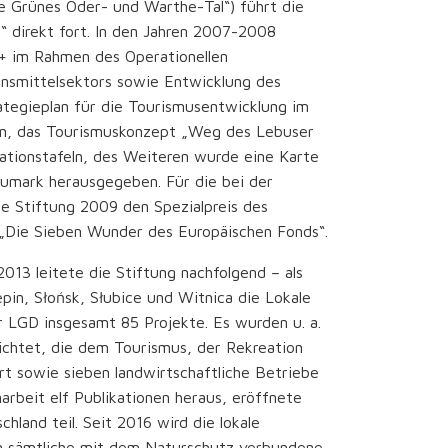
e Grünes Oder- und Warthe-Tal“) führt die
“ direkt fort. In den Jahren 2007-2008
r+ im Rahmen des Operationellen
nsmittelsektors sowie Entwicklung des
ategieplan für die Tourismusentwicklung im
en, das Tourismuskonzept „Weg des Lebuser
mationstafeln, des Weiteren wurde eine Karte
umark herausgegeben. Für die bei der
ie Stiftung 2009 den Spezialpreis des
„Die Sieben Wunder des Europäischen Fonds“.
3 leitete die Stiftung nachfolgend – als
pin, Słońsk, Słubice und Witnica die Lokale
er LGD insgesamt 85 Projekte. Es wurden u. a.
richtet, die dem Tourismus, der Rekreation
ert sowie sieben landwirtschaftliche Betriebe
rbeit elf Publikationen heraus, eröffnete
and teil. Seit 2016 wird die lokale
m sämtliche mit dem Naturschutz verbundene