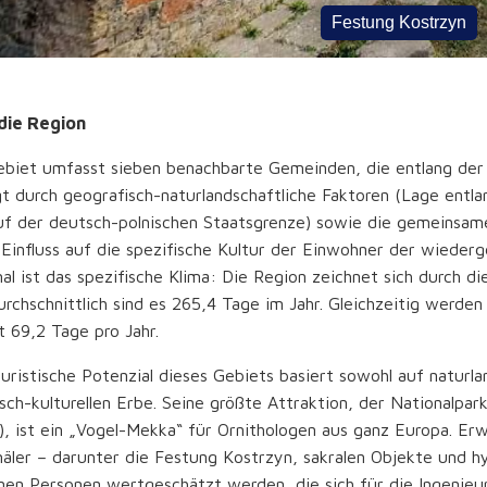
Festung Kostrzyn
die Region
biet umfasst sieben benachbarte Gemeinden, die entlang der
t durch geografisch-naturlandschaftliche Faktoren (Lage entlan
uf der deutsch-polnischen Staatsgrenze) sowie die gemeinsame
Einfluss auf die spezifische Kultur der Einwohner der wieder
l ist das spezifische Klima: Die Region zeichnet sich durch 
urchschnittlich sind es 265,4 Tage im Jahr. Gleichzeitig werde
t 69,2 Tage pro Jahr.
uristische Potenzial dieses Gebiets basiert sowohl auf naturl
isch-kulturellen Erbe. Seine größte Attraktion, der National
, ist ein „Vogel-Mekka“ für Ornithologen aus ganz Europa. Er
ler – darunter die Festung Kostrzyn, sakralen Objekte und h
nen Personen wertgeschätzt werden, die sich für die Ingenieur