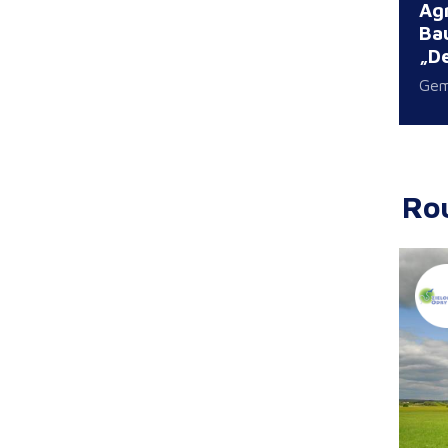
Agr
Ba
„D
Gem
Ro