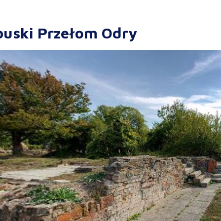
buski Przełom Odry