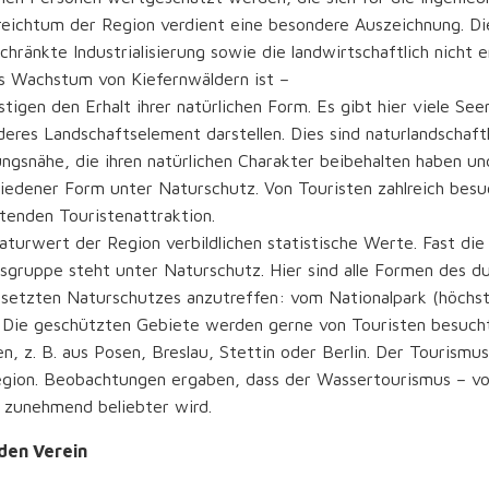
eichtum der Region verdient eine besondere Auszeichnung. Die
chränkte Industrialisierung sowie die landwirtschaftlich nicht e
s Wachstum von Kiefernwäldern ist –
tigen den Erhalt ihrer natürlichen Form. Es gibt hier viele Seen
eres Landschaftselement darstellen. Dies sind naturlandschaftl
gsnähe, die ihren natürlichen Charakter beibehalten haben und
iedener Form unter Naturschutz. Von Touristen zahlreich besu
enden Touristenattraktion.
turwert der Region verbildlichen statistische Werte. Fast die 
sgruppe steht unter Naturschutz. Hier sind alle Formen des d
setzten Naturschutzes anzutreffen: vom Nationalpark (höchst
 Die geschützten Gebiete werden gerne von Touristen besucht
en, z. B. aus Posen, Breslau, Stettin oder Berlin. Der Tourismus
gion. Beobachtungen ergaben, dass der Wassertourismus – vor
 zunehmend beliebter wird.
den Verein