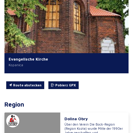
Evangelische Kirche
Kopanica
Route abstecken
Pobierz GPX
Region
Dolina Obry
Über den Verein Die Bock-Region
(Region Kozła) wurde Mitte der 1990er
Jahre geschaffen und...