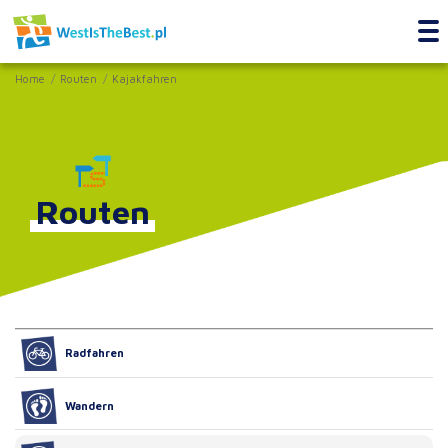
Home
Routen
Kajakfahren
Routen
Radfahren
Wandern