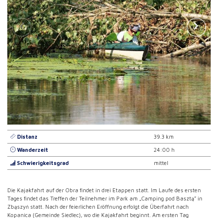
Distanz
39.3 km
Wanderzeit
24:00 h
Schwierigkeitsgrad
mittel
Die Kajakfahrt auf der Obra findet in drei Etappen statt. Im Laufe des ersten
Tages findet das Treffen der Teilnehmer im Park am „Camping pod Basztą” in
Zbąszyń statt. Nach der feierlichen Eröffnung erfolgt die Überfahrt nach
Kopanica (Gemeinde Siedlec), wo die Kajakfahrt beginnt. Am ersten Tag