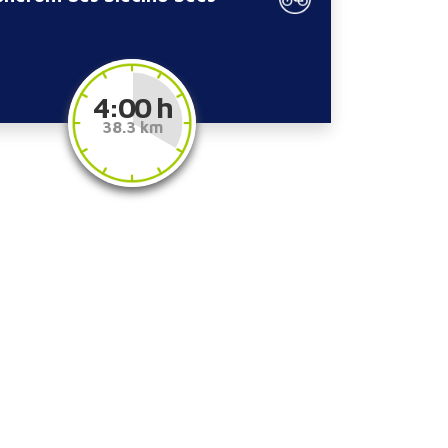
4:00 h
38.3 km