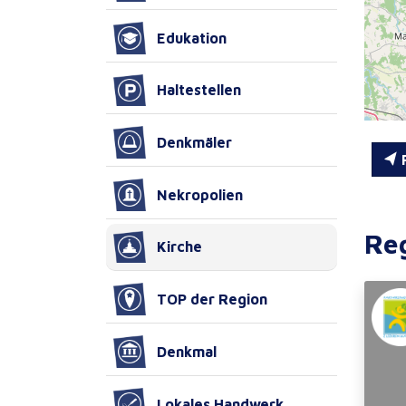
Edukation
Haltestellen
Denkmäler
R
Nekropolien
Re
Kirche
TOP der Region
Denkmal
Lokales Handwerk