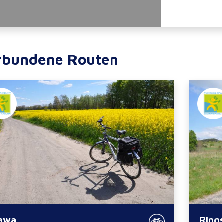
rbundene Routen
awa
Ring