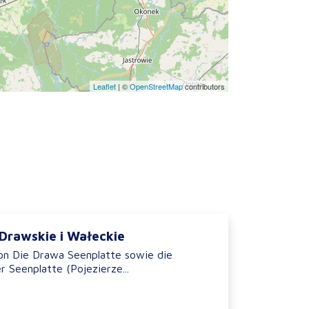
Leaflet
|
©
OpenStreetMap
contributors
 Drawskie i Wałeckie
on Die Drawa Seenplatte sowie die
 Seenplatte (Pojezierze...