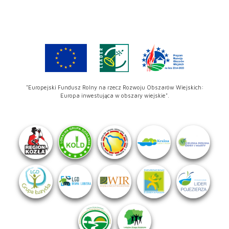
"Europejski Fundusz Rolny na rzecz Rozwoju Obszarów Wiejskich:
Europa inwestująca w obszary wiejskie".