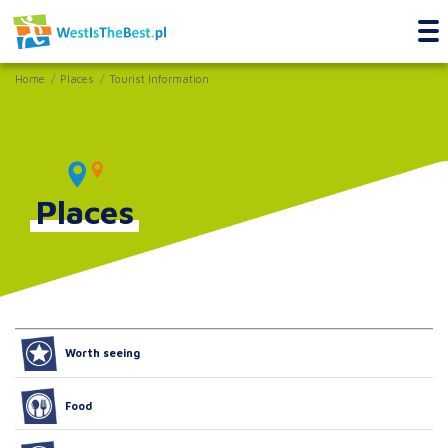
Home
Places
Tourist Information
Places
Worth seeing
Food