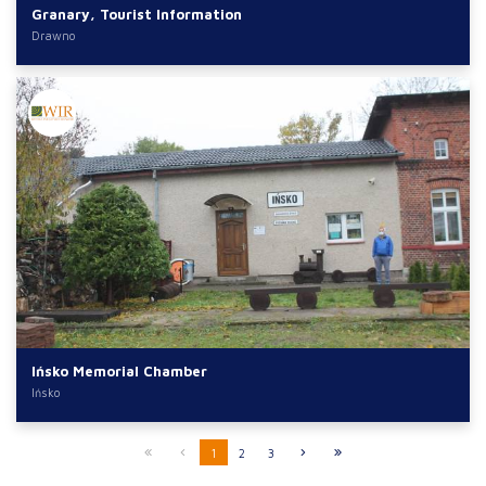
Granary, Tourist Information
Drawno
Ińsko Memorial Chamber
Ińsko
1
2
3