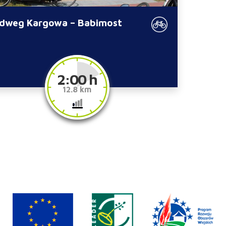
dweg Kargowa – Babimost
2:00 h
12.8 km