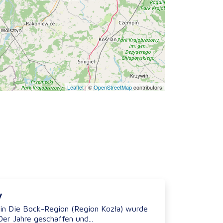
Leaflet
|
©
OpenStreetMap
contributors
y
in Die Bock-Region (Region Kozła) wurde
er Jahre geschaffen und...