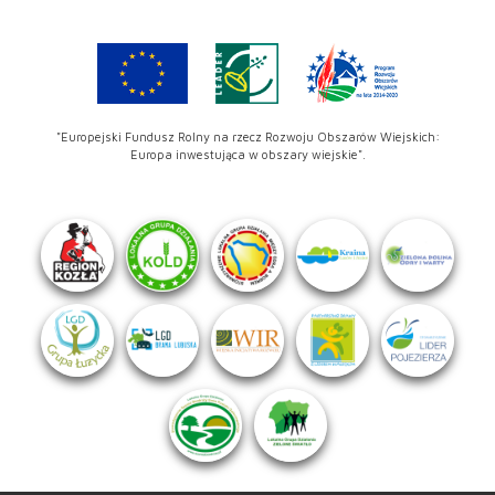
"Europejski Fundusz Rolny na rzecz Rozwoju Obszarów Wiejskich:
Europa inwestująca w obszary wiejskie".