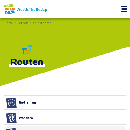
Home
Routen
Kajakfahren
Routen
Radfahren
Wandern