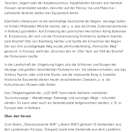
Tauchen, Segeln oder der Kajaktourismus. Kajakfahrten können auf mehrere
Flüssen veranstaltet werden, darunter auf der Płonia, Ina und Mała Ina –
zahlreiche Verleihe stellen das Equipment bereit.
Ebenfalls interessant ist die reichhaltige Geschichte der Region. Herzöge holten
im frühen Mittelalter Mönche hierher, die u. a. das berühmte Zisterzienserkloster
in Kołbacz gründeten. Auf Einladung des polnischen Herrschers König Bolesław
III. Krzywousty, der sich um die Christianisierung Pommerns verdient machte,
kam Bischof Otto von Bamberg hierher und taufte die Einwohner der Region.
Der von ihm zurückgelegte Weg wurde jahrhundertelang „Polnischer Weg“
genannt. In Pyrzyce steht der „Brunnen des Hl. Otto“ dort, wo 1124 der Bischof
die Pomoranen taufte.
In die Landschaft der Umgebung fügen sich die Schlösser und Burgen der
Herzöge und größten Geschlechter Pommerns ein. Sie blieben erhalten, wie das
Schloss Pęzino, oder sind eine Ruine, wie die imposante Burg in Szadzko.
Historische Bauwerke dienen heute verschiedenen Zwecken, u. a. als
Kulturhäuser, Museen oder Ämter.
Das Tätigkeitsgebiet der „LGD WIR“ kann dank mehrerer markierter
Tourismuswege – Wanderwege, Radwege und sonstiger Wege – erkundet
werden. Es kann aber auch an Geländespiele teilgenommen werden, z. B. in
Pyrzyce oder in Kołbacz.
Über den Verein
Zum Verein „Stowarzyszenie WIR” („Verein WIR”) gehören 13 Gemeinden aus
den Landkreisen Pyrzyce, Stargard sowie eine Gemeinde aus dem Landkreis