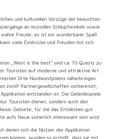
tlichen und kulturellen Vorzüge der besuchten
ziergänge an reizvollen Schlupfwinkeln sowie
e wahre Freude, es ist ein wunderbarer Spaß
kann viele Eindrücke und Freuden mit sich
ation „West is the best“ sind ca. 70 Quests zu
den Touristen auf moderne und attraktive Art
antesten Orte Nordwestpolens näherbringen.
on zwölf Partnergesellschaften vorbereitet,
 Applikation entstanden ist. Die Geländespiele
 nur Touristen dienen, sondern auch den
ieser Gebiete, für die das Entdecken gut
e aufs Neue sicherlich interessant sein wird.
it denen sich die Nutzer der Applikation
sen können, wurden so erstellt, dass sie mit