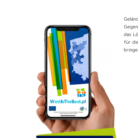
Geländ
Gegend
das Lö
für di
bringe