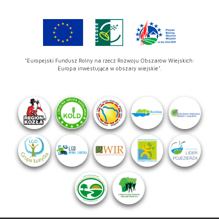
"Europejski Fundusz Rolny na rzecz Rozwoju Obszarów Wiejskich:
Europa inwestująca w obszary wiejskie".