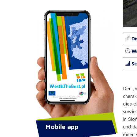
Di
Wa
Sc
Der „V
charak
dies e
sowie
in Sło
Mobile app
und da
einen 