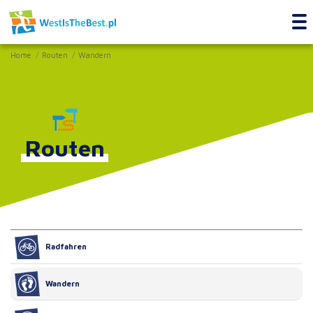
Home
Routen
Wandern
Routen
Radfahren
Wandern