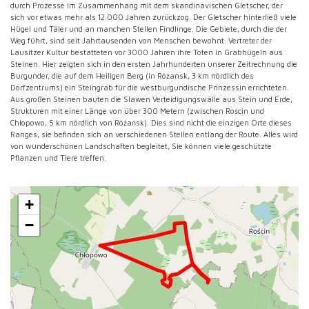
durch Prozesse im Zusammenhang mit dem skandinavischen Gletscher, der
sich vor etwas mehr als 12.000 Jahren zurückzog.
Der Gletscher hinterließ viele
Hügel und Täler und an manchen Stellen Findlinge.
Die Gebiete, durch die der
Weg führt, sind seit Jahrtausenden von Menschen bewohnt.
Vertreter der
Lausitzer Kultur bestatteten vor 3000 Jahren ihre Toten in Grabhügeln aus
Steinen.
Hier zeigten sich in den ersten Jahrhunderten unserer Zeitrechnung die
Burgunder, die auf dem Heiligen Berg (in Różansk, 3 km nördlich des
Dorfzentrums) ein Steingrab für die westburgundische Prinzessin errichteten.
Aus großen Steinen bauten die Slawen Verteidigungswälle aus Stein und Erde,
Strukturen mit einer Länge von über 300 Metern (zwischen Rościn und
Chłopowo, 5 km nördlich von Różańsk).
Dies sind nicht die einzigen Orte dieses
Ranges, sie befinden sich an verschiedenen Stellen entlang der Route.
Alles wird
von wunderschönen Landschaften begleitet, Sie können viele geschützte
Pflanzen und Tiere treffen.
+
−