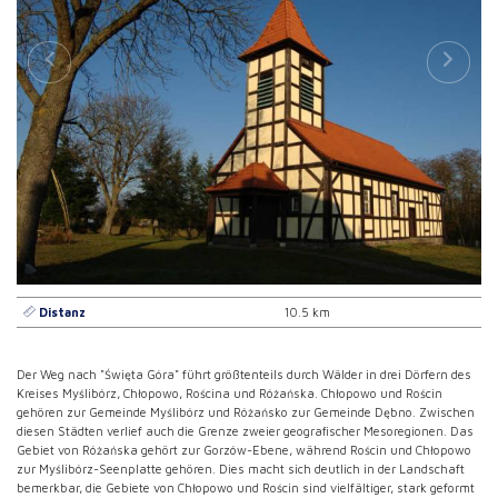
Distanz
10.5 km
Der Weg nach "Święta Góra" führt größtenteils durch Wälder in drei Dörfern des
Kreises Myślibórz, Chłopowo, Rościna und Różańska.
Chłopowo und Rościn
gehören zur Gemeinde Myślibórz und Różańsko zur Gemeinde Dębno.
Zwischen
diesen Städten verlief auch die Grenze zweier geografischer Mesoregionen.
Das
Gebiet von Różańska gehört zur Gorzów-Ebene, während Rościn und Chłopowo
zur Myślibórz-Seenplatte gehören.
Dies macht sich deutlich in der Landschaft
bemerkbar, die Gebiete von Chłopowo und Rościn sind vielfältiger, stark geformt