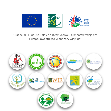
"Europejski Fundusz Rolny na rzecz Rozwoju Obszarów Wiejskich:
Europa inwestująca w obszary wiejskie".