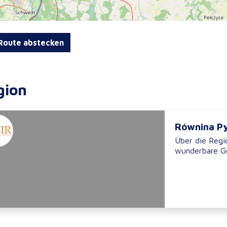
oute abstecken
gion
Równina P
Über die Regio
wunderbare Ge