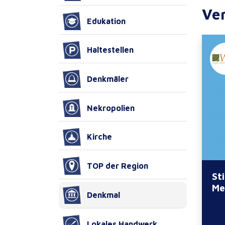
Ve
Edukation
Haltestellen
Denkmäler
Nekropolien
Kirche
TOP der Region
St
Me
Denkmal
Lokales Handwerk