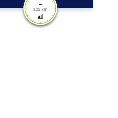
-
325 km