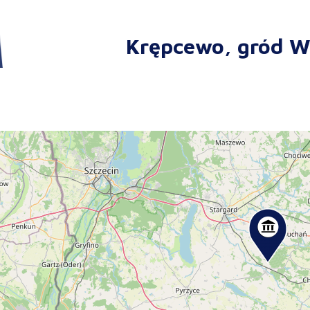
Krępcewo, gród 