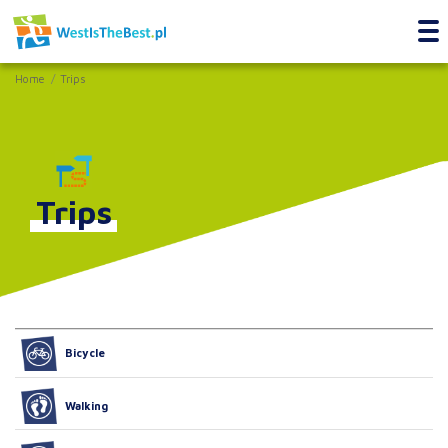
Home
Trips
Trips
Bicycle
Walking