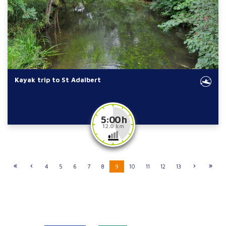
Kayak trip to St Adalbert
5:00 h
12.0 km
4
5
6
7
8
9
10
11
12
13