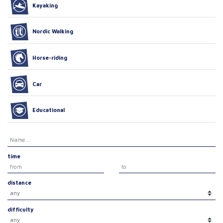
Kayaking
Nordic Walking
Horse-riding
Car
Educational
time
distance
difficulty