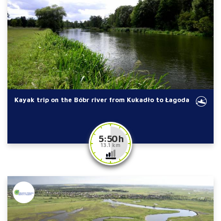
Kayak trip on the Bóbr river from Kukadło to Łagoda
5:50 h
13.1 km