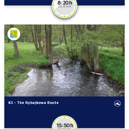
8:20 h
29.8 km
K3 - The Rybajkowa Route
15:50 h
57.9 km