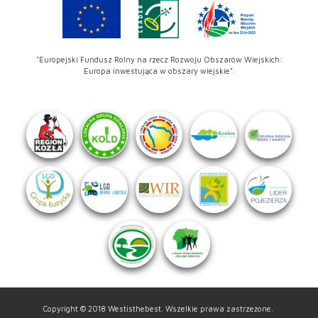
"Europejski Fundusz Rolny na rzecz Rozwoju Obszarów Wiejskich:
Europa inwestująca w obszary wiejskie".
Copyright © 2018 Westisthebest. Wszelkie prawa zastrzeżone.