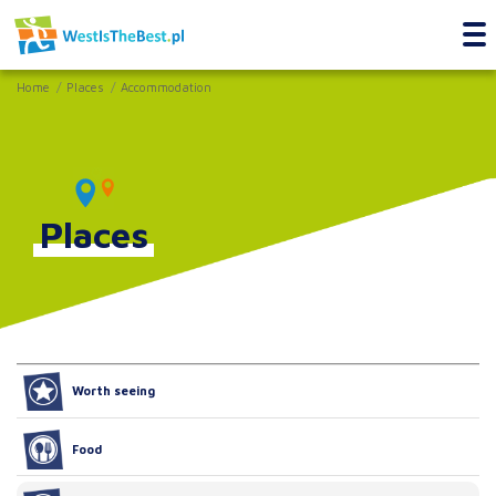
Home
Places
Accommodation
Places
Worth seeing
Food