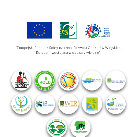
"Europejski Fundusz Rolny na rzecz Rozwoju Obszarów Wiejskich:
Europa inwestująca w obszary wiejskie".