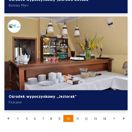
Borowy Młyn
Ośrodek wypoczynkowy „Jeziorak”
Pszczew
5
6
7
8
9
10
11
12
13
14