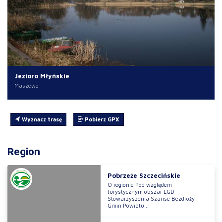
Jezioro Młyńskie
Maszewo
Wyznacz trasę
Pobierz GPX
Region
Pobrzeże Szczecińskie
O regionie Pod względem
turystycznym obszar LGD
Stowarzyszenia Szanse Bezdroży
Gmin Powiatu...