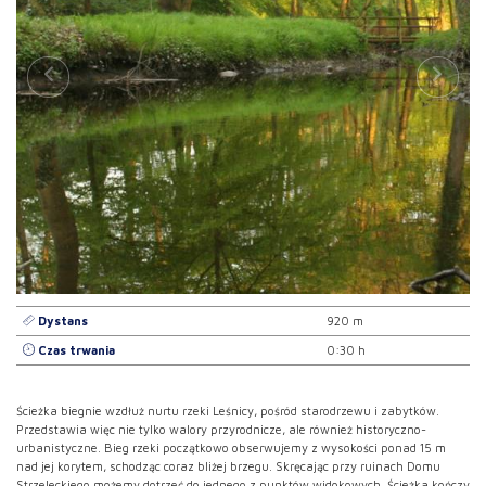
Dystans
920 m
Czas trwania
0:30 h
Ścieżka biegnie wzdłuż nurtu rzeki Leśnicy, pośród starodrzewu i zabytków.
Przedstawia więc nie tylko walory przyrodnicze, ale również historyczno-
urbanistyczne. Bieg rzeki początkowo obserwujemy z wysokości ponad 15 m
nad jej korytem, schodząc coraz bliżej brzegu. Skręcając przy ruinach Domu
Strzeleckiego możemy dotrzeć do jednego z punktów widokowych. Ścieżka kończy