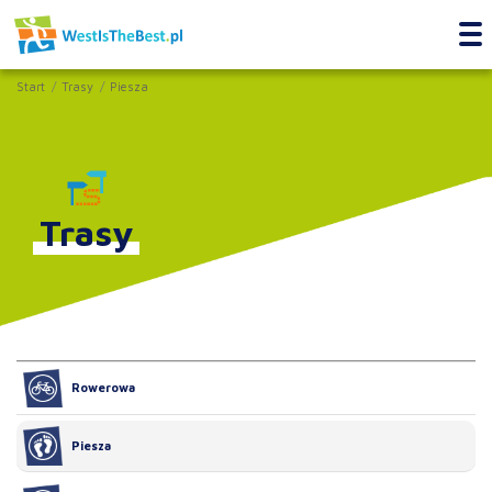
Start
Trasy
Piesza
Trasy
Rowerowa
Piesza