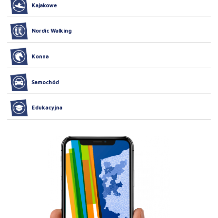
Kajakowe
Nordic Walking
Konna
Samochód
Edukacyjna