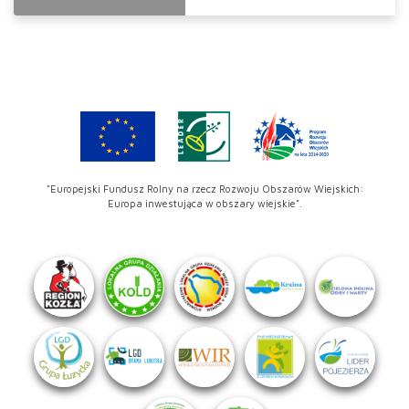
"Europejski Fundusz Rolny na rzecz Rozwoju Obszarów Wiejskich:
Europa inwestująca w obszary wiejskie".