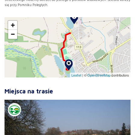
się przy Pomniku Poległych.
+
−
Leaflet
|
©
OpenStreetMap
contributors
Miejsca na trasie