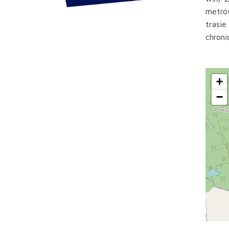
metrów
trasie
chroni
+
−