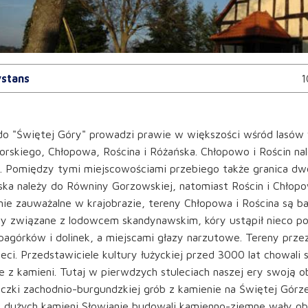
stans
1
do "Świętej Góry" prowadzi prawie w większości wśród lasów
orskiego, Chłopowa, Rościna i Różańska. Chłopowo i Rościn n
. Pomiędzy tymi miejscowościami przebiego także granica dw
ka należy do Równiny Gorzowskiej, natomiast Rościn i Chłopo
ie zauważalne w krajobrazie, tereny Chłopowa i Rościna są b
sy związane z lodowcem skandynawskim, kóry ustąpił nieco po
pagórków i dolinek, a miejscami głazy narzutowe. Tereny przez
leci. Przedstawiciele kultury łużyckiej przed 3000 lat chowal
e z kamieni. Tutaj w pierwdzych stuleciach naszej ery swoją 
iczki zachodnio-burgundzkiej grób z kamienie na Świętej Gór
Z dużych kamieni Słowianie budowali kamienno-ziemne wały ob