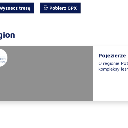
yznacz trasę
Pobierz GPX
gion
Pojezierze
O regionie Po
kompleksy leśn