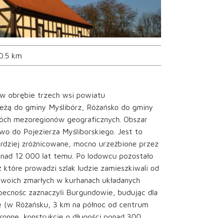
0.5 km
 w obrębie trzech wsi powiatu
ależą do gminy Myślibórz, Różańsko do gminy
óch mezoregionów geograficznych. Obszar
wo do Pojezierza Myśliborskiego. Jest to
ardziej zróżnicowane, mocno urzeźbione przez
nad 12 000 lat temu. Po lodowcu pozostało
 które prowadzi szlak ludzie zamieszkiwali od
i swoich zmarłych w kurhanach układanych
obecnośc zaznaczyli Burgundowie, budując dla
ze (w Różańsku, 3 km na północ od centrum
ronne, konstrukcje o długości ponad 300