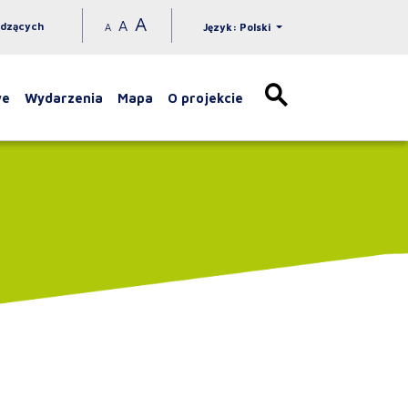
A
A
idzących
A
Język: Polski
we
Wydarzenia
Mapa
O projekcie