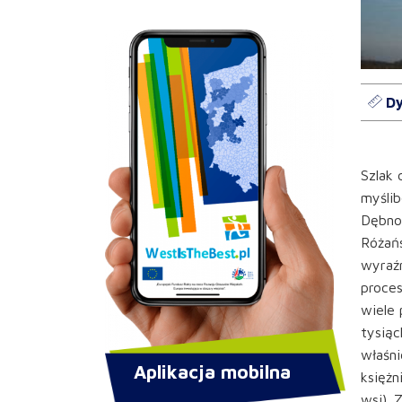
Dy
Szlak 
myślib
Dębno
Różańs
wyraźn
proce
wiele 
tysiąc
właśni
Aplikacja mobilna
księżn
wsi). 