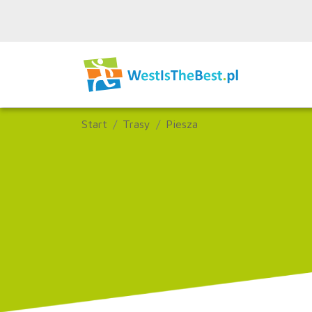
Start
Trasy
Piesza