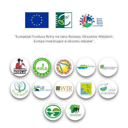
"Europejski Fundusz Rolny na rzecz Rozwoju Obszarów Wiejskich:
Europa inwestująca w obszary wiejskie".