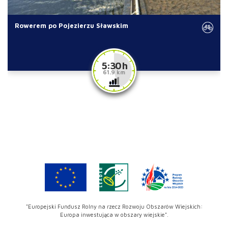
Rowerem po Pojezierzu Sławskim
5:30 h
61.9 km
"Europejski Fundusz Rolny na rzecz Rozwoju Obszarów Wiejskich:
Europa inwestująca w obszary wiejskie".