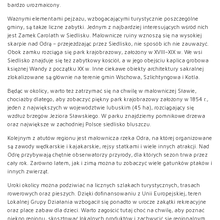
bardzo urozmaicony.
Ważnymi elementami pejzażu, wzbogacającymi turystycznie poszczególne
gminy, są także liczne zabytki. Jednym z najbardziej interesujących wśród nich
jest Zamek Carolath w Siedlisku. Malownicze ruiny wznoszą się na wysokiej
skarpie nad Odrą – przejeżdżając przez Siedlisko, nie sposób ich nie zauważyć.
Obok zamku rozciąga się park krajobrazowy, założony w XVIII–XIX w. We wsi
Siedlisko znajduje się też zabytkowy kościół, a w jego obejściu kaplica grobowa
księżnej Wandy z początku XX w. Inne ciekawe obiekty architektury sakralnej
zlokalizowane są głównie na terenie gmin Wschowa, Szlichtyngowa i Kotla.
Będąc w okolicy, warto też zatrzymać się na chwilę w malowniczej Sławie,
chociażby dlatego, aby zobaczyć piękny park krajobrazowy założony w 1854 r.,
jeden z największych w województwie lubuskim (45 ha), rozciągający się
wzdłuż brzegów Jeziora Sławskiego. W parku znajdziemy pomnikowe drzewa
oraz największe w zachodniej Polsce siedlisko bluszczu.
Kolejnym z atutów regionu jest malownicza rzeka Odra, na której organizowane
są zawody wędkarskie i kajakarskie, rejsy statkami i wiele innych atrakcji. Nad
Odrę przybywają chętnie obserwatorzy przyrody, dla których sezon trwa przez
cały rok. Zarówno latem, jak i zimą można tu zobaczyć wiele gatunków ptaków i
innych zwierząt.
Uroki okolicy można podziwiać na licznych szlakach turystycznych, trasach
rowerowych oraz pieszych. Dzięki dofinansowaniu z Unii Europejskiej, teren
Lokalnej Grupy Działania wzbogacił się ponadto w urocze zakątki rekreacyjne
oraz place zabaw dla dzieci. Warto zagościć tutaj choć na chwilę, aby poznać
piękno regionu, skosztować lokalnych produktów i zachwycić się regionalnym