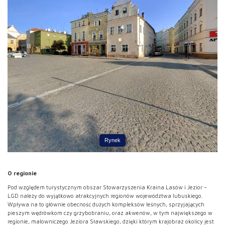
Rynek
O regionie
Pod względem turystycznym obszar Stowarzyszenia Kraina Lasów i Jezior –
LGD należy do wyjątkowo atrakcyjnych regionów województwa lubuskiego.
Wpływa na to głównie obecność dużych kompleksów leśnych, sprzyjających
pieszym wędrówkom czy grzybobraniu, oraz akwenów, w tym największego w
regionie, malowniczego Jeziora Sławskiego, dzięki którym krajobraz okolicy jest