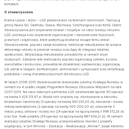
klimatem.
O stowarzyszeniu
Kraina Lasów i Jezior – LGD położona jest na terenach równinnych. Tworzą ją
gminy Nowa Sól, Siedlisko, Sława, Wschowa, Szlichtyngowa oraz Kotla. Celem
Stowarzyszenia jest wspieranie działań i inicjatyw na rzecz rozwoju obszaru
LGD, promocja oraz wspieranie organizacyjne i rzeczowe osób fizycznych,
prawnych i organizacji, które podejmują działania służące temu celowi.
Stowarzyszenie, poprzez swoje działania, mobilizuje mieszkańców do wzięcia
aktywnego udziału w procesie rozwoju oraz dąży do integracji lokalnej
społeczności. Aktywizację mieszkańców prowadzimy w ramach wizyt
studyjnych. Założone cele realizujemy poprzez organizację szkoleń, kursów,
warsztatów i konkursów, prowadzenie działalności wydawniczej, organizację
lub udział w targach, konferencjach, seminariach i sympozjach oraz certyfikację
produktów i usług charakterystycznych dla obszaru LGD.
W latach 2008–2015 Stowarzyszenie realizowało Lokalną Strategię Rozwoju w
ramach osi 4 Leader, objętej Programem Rozwoju Obszarów Wiejskich na lata
2007–2013. Na rzecz obecnych partnerów LGD zrealizowało łącznie 90 operacji
na kwotę 5 629 213,97 zł. Wśród nich znalazły się: różnicowanie w kierunku
działalności nierolniczej (5 operacji na kwotę 443 235,00 zł), tworzenie i rozwój
mikroprzedsiębiorstw (2 operacje na kwotę 300 000,00 zł), utworzenie 3
miejsc pracy, odnowa i rozwój wsi (24 operacje na łączną kwotę 3 998 372,26 zł)
oraz tzw. małe projekty (59 operacji na łączną kwotę 887 606,21 zł). W ramach
realizacji Lokalnej Strategii Rozwoju przeprowadzono również 2 projekty
współpracy, w tym Winnice – Edukacja – Reaktywacja „Winner”, dzięki któremu