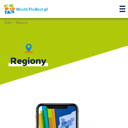
Start
Regiony
Regiony