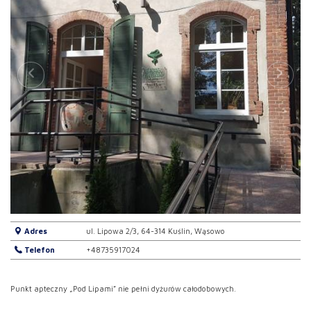
Adres
ul. Lipowa 2/3, 64-314 Kuślin, Wąsowo
Telefon
+48735917024
Punkt apteczny „Pod Lipami” nie pełni dyżurów całodobowych.