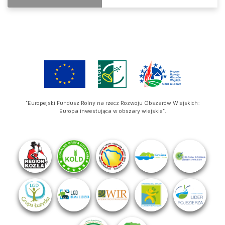
"Europejski Fundusz Rolny na rzecz Rozwoju Obszarów Wiejskich:
Europa inwestująca w obszary wiejskie".