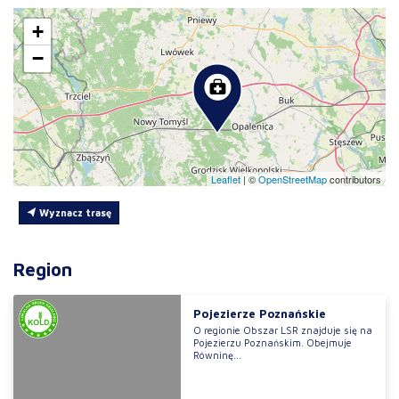
+
−
Leaflet
|
©
OpenStreetMap
contributors
Wyznacz trasę
Region
Pojezierze Poznańskie
O regionie Obszar LSR znajduje się na
Pojezierzu Poznańskim. Obejmuje
Równinę...