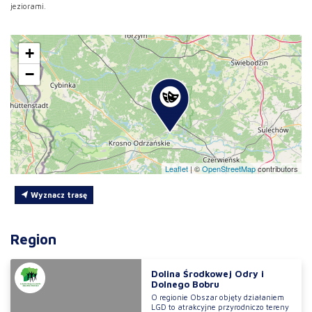
jeziorami.
+
−
Leaflet
|
©
OpenStreetMap
contributors
Wyznacz trasę
Region
Dolina Środkowej Odry i
Dolnego Bobru
O regionie Obszar objęty działaniem
LGD to atrakcyjne przyrodniczo tereny