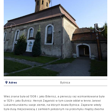
Adres
Bytnica
Wieś znana była od 1308 r. jako Bitenisz, a pierwszy raz wzmiankowana była
w 1329 r. jako Butnicz. Henryk Żagański w tym czasie oddał w lenno Janowi
Luksemburskiemu swoje ziemie, na których leżała Bytnica. Zapewne wtedy
była dużą miejscowością z zamkiem położonym na przesmyku między dwoma