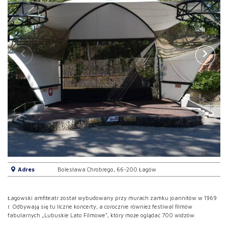
Adres
Bolesława Chrobrego, 66-200 Łagów
Łagowski amfiteatr został wybudowany przy murach zamku joannitów w 1969
r. Odbywają się tu liczne koncerty, a corocznie również festiwal filmów
fabularnych „Lubuskie Lato Filmowe”, który może oglądać 700 widzów.