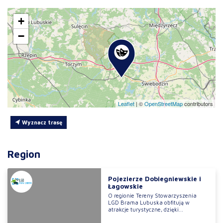
+
−
Leaflet
|
©
OpenStreetMap
contributors
Wyznacz trasę
Region
Pojezierze Dobiegniewskie i
Łagowskie
O regionie Tereny Stowarzyszenia
LGD Brama Lubuska obfitują w
atrakcje turystyczne, dzięki...