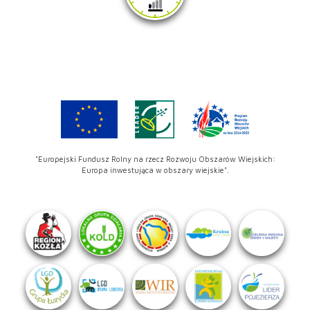
"Europejski Fundusz Rolny na rzecz Rozwoju Obszarów Wiejskich:
Europa inwestująca w obszary wiejskie".