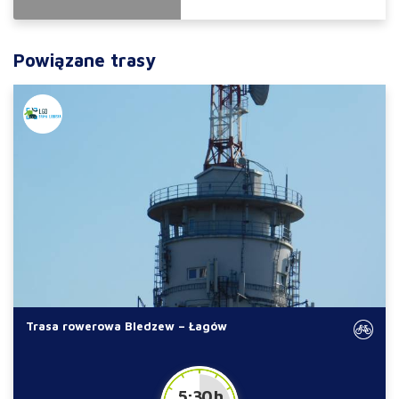
Powiązane trasy
Trasa rowerowa Bledzew – Łagów
5:30 h