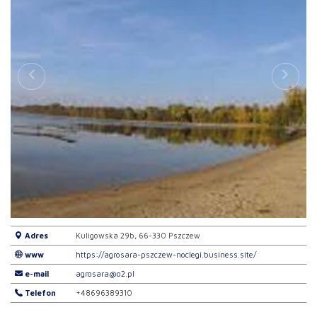
Adres
Kuligowska 29b, 66-330 Pszczew
www
https://agrosara-pszczew-noclegi.business.site/
e-mail
agrosara@o2.pl
Telefon
+48696389310