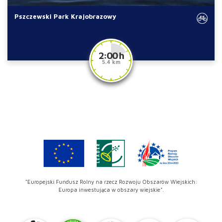
Pszczewski Park Krajobrazowy
2:00 h
5.4 km
"Europejski Fundusz Rolny na rzecz Rozwoju Obszarów Wiejskich:
Europa inwestująca w obszary wiejskie".