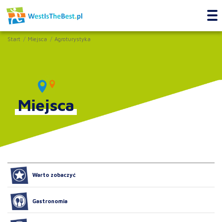
Start
Miejsca
Agroturystyka
Miejsca
Warto zobaczyć
Gastronomia