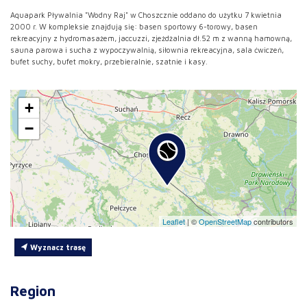
Aquapark Pływalnia "Wodny Raj" w Choszcznie oddano do użytku 7 kwietnia
2000 r. W kompleksie znajdują się: basen sportowy 6-torowy, basen
rekreacyjny z hydromasażem, jaccuzzi, zjeżdżalnia dł.52 m z wanną hamowną,
sauna parowa i sucha z wypoczywalnią, siłownia rekreacyjna, sala ćwiczeń,
bufet suchy, bufet mokry, przebieralnie, szatnie i kasy.
+
−
Leaflet
|
©
OpenStreetMap
contributors
Wyznacz trasę
Region