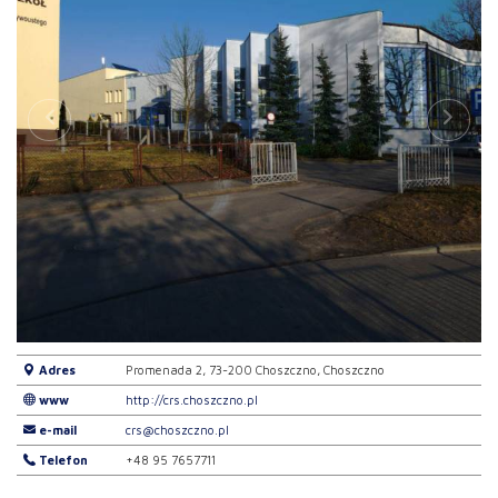
Adres
Promenada 2, 73-200 Choszczno, Choszczno
www
http://crs.choszczno.pl
e-mail
crs@choszczno.pl
Telefon
+48 95 7657711