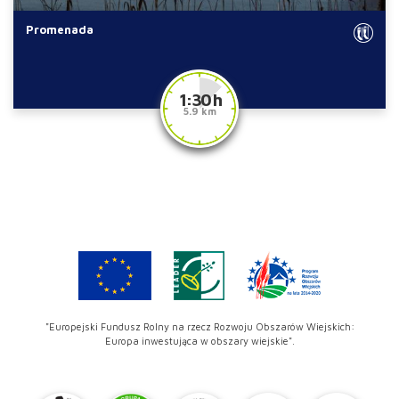
Promenada
1:30 h
5.9 km
"Europejski Fundusz Rolny na rzecz Rozwoju Obszarów Wiejskich:
Europa inwestująca w obszary wiejskie".