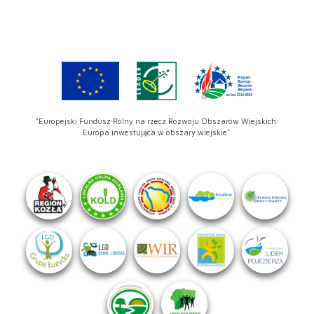
"Europejski Fundusz Rolny na rzecz Rozwoju Obszarów Wiejskich:
Europa inwestująca w obszary wiejskie".