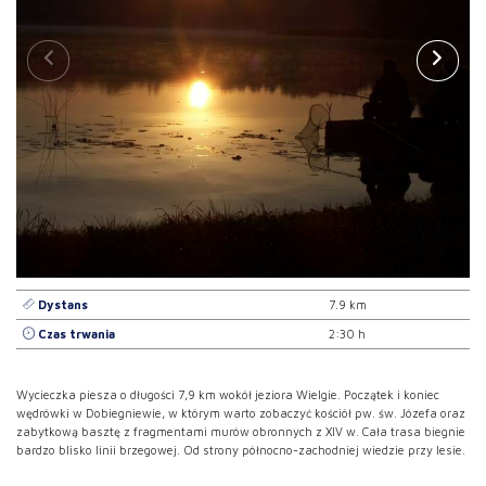
Dystans
7.9 km
Czas trwania
2:30 h
Wycieczka piesza o długości 7,9 km wokół jeziora Wielgie. Początek i koniec
wędrówki w Dobiegniewie, w którym warto zobaczyć kościół pw. św. Józefa oraz
zabytkową basztę z fragmentami murów obronnych z XIV w. Cała trasa biegnie
bardzo blisko linii brzegowej. Od strony północno-zachodniej wiedzie przy lesie.