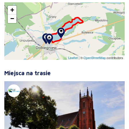
+
−
Leaflet
|
©
OpenStreetMap
contributors
Miejsca na trasie