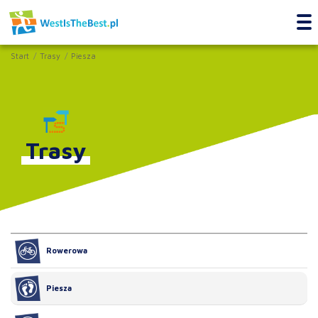
Start
Trasy
Piesza
Trasy
Rowerowa
Piesza