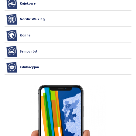
Kajakowe
Nordic Walking
Konna
Samochód
Edukacyjna