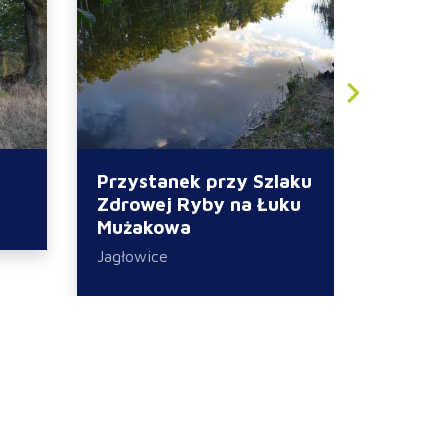
Przystanek przy Szlaku
Kesz p
Zdrowej Ryby na Łuku
Gmina: T
Mużakowa
Jagłowice