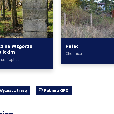
sz na Wzgórzu
Pałac
lickim
Chełmica
na: Tuplice
yznacz trasę
Pobierz GPX
gion