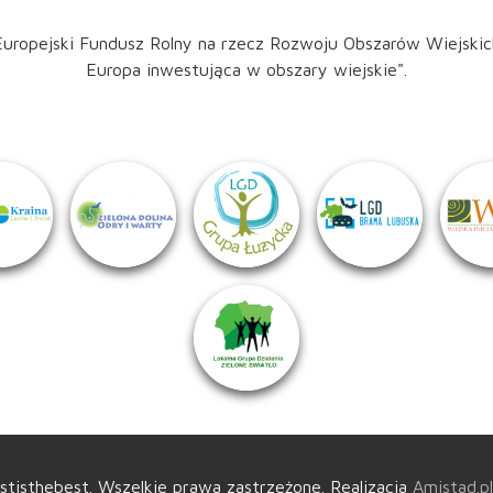
Europejski Fundusz Rolny na rzecz Rozwoju Obszarów Wiejskic
Europa inwestująca w obszary wiejskie".
tisthebest. Wszelkie prawa zastrzeżone.
Realizacja
Amistad.pl