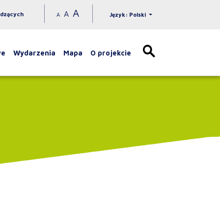
A
A
idzących
A
Język: Polski
we
Wydarzenia
Mapa
O projekcie