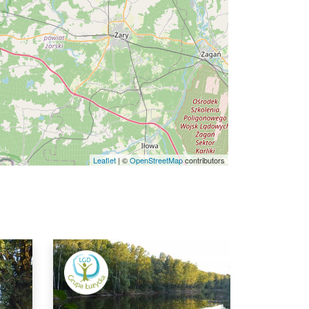
Leaflet
|
©
OpenStreetMap
contributors