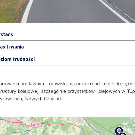
stans
as trwania
ziom trudności
prowadzi po dawnym torowisku na odcinku od Tuplic do Łękni
truktury kolejowej, szczególnie przystanków kolejowych w Tupl
iszowicach, Nowych Czaplach.