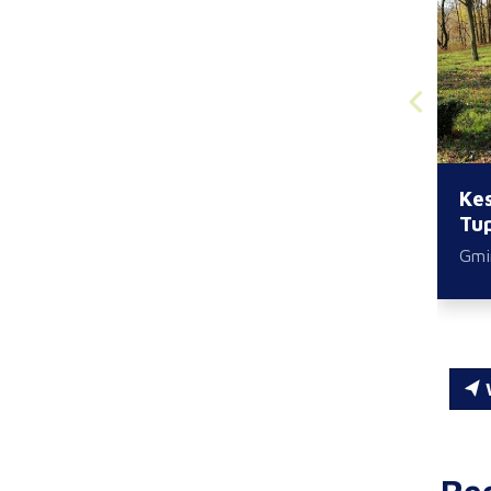
Ke
Tup
Gmi
W
Re