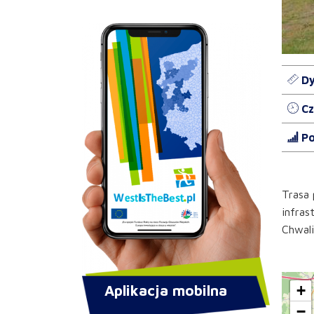
Dy
Cz
Po
Trasa 
infras
Chwal
Aplikacja mobilna
+
−