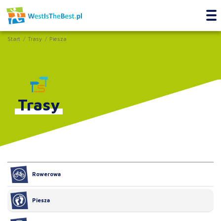
Start
Trasy
Piesza
Trasy
Rowerowa
Piesza