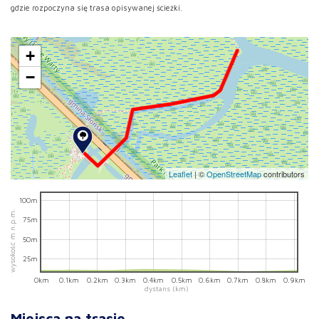
gdzie rozpoczyna się trasa opisywanej ścieżki.
+
−
Leaflet
|
©
OpenStreetMap
contributors
100m
wysokość m n.p.m.
75m
50m
25m
0km
0.1km
0.2km
0.3km
0.4km
0.5km
0.6km
0.7km
0.8km
0.9km
dystans (km)
Miejsca na trasie