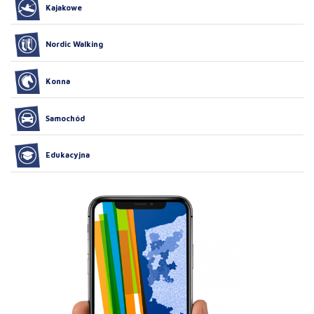
Kajakowe
Nordic Walking
Konna
Samochód
Edukacyjna