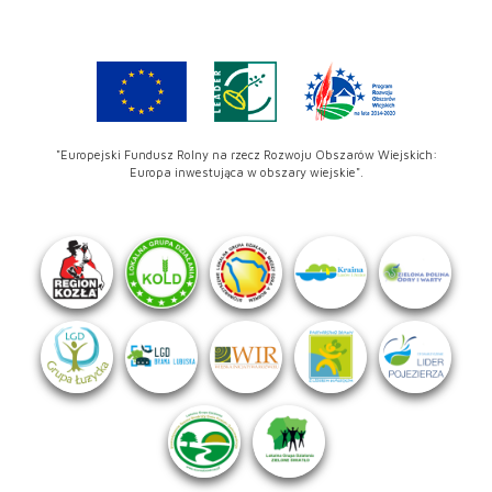
"Europejski Fundusz Rolny na rzecz Rozwoju Obszarów Wiejskich:
Europa inwestująca w obszary wiejskie".