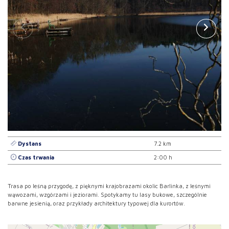
Dystans
7.2 km
Czas trwania
2:00 h
Trasa po leśną przygodę, z pięknymi krajobrazami okolic Barlinka, z leśnymi
wąwozami, wzgórzami i jeziorami. Spotykamy tu lasy bukowe, szczególnie
barwne jesienią, oraz przykłady architektury typowej dla kurortów.