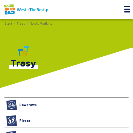
Start
Trasy
Nordic Walking
Trasy
Rowerowa
Piesza