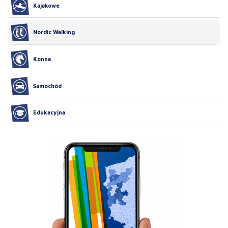
Kajakowe
Nordic Walking
Konna
Samochód
Edukacyjna