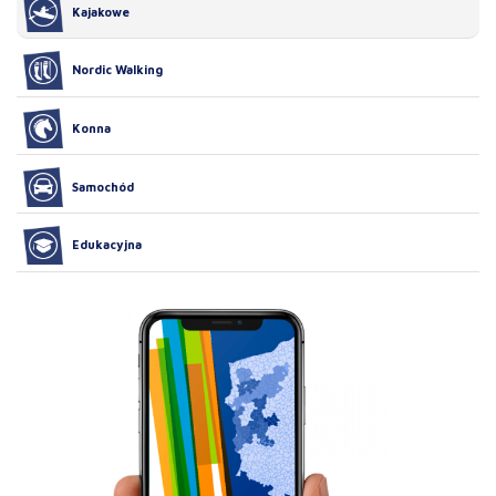
Kajakowe
Nordic Walking
Konna
Samochód
Edukacyjna