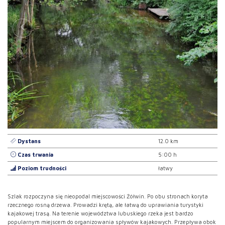
Dystans
12.0 km
Czas trwania
5:00 h
Poziom trudności
łatwy
Szlak rozpoczyna się nieopodal miejscowości Żółwin. Po obu stronach koryta
rzecznego rosną drzewa. Prowadzi krętą, ale łatwą do uprawiania turystyki
kajakowej trasą. Na terenie województwa lubuskiego rzeka jest bardzo
popularnym miejscem do organizowania spływów kajakowych. Przepływa obok