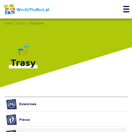
Start
Trasy
Kajakowe
Trasy
Rowerowa
Piesza