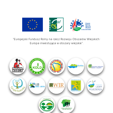
"Europejski Fundusz Rolny na rzecz Rozwoju Obszarów Wiejskich:
Europa inwestująca w obszary wiejskie".