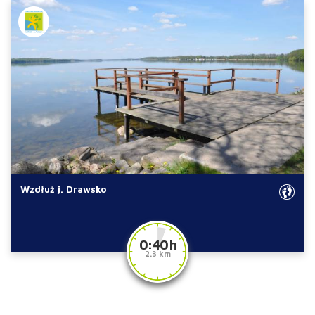
Wzdłuż j. Drawsko
0:40 h
2.3 km