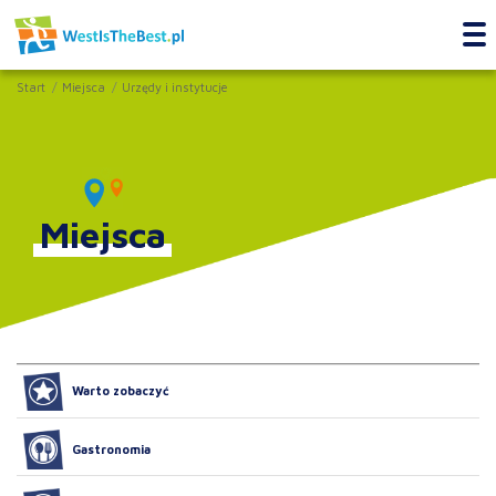
Start
Miejsca
Urzędy i instytucje
Miejsca
Warto zobaczyć
Gastronomia