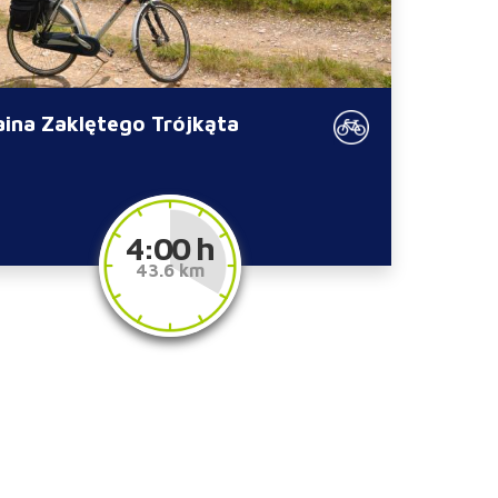
aina Zaklętego Trójkąta
4:00 h
43.6 km