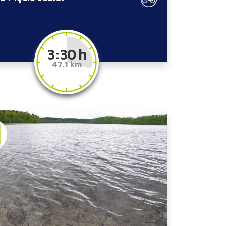
3:30 h
47.1 km