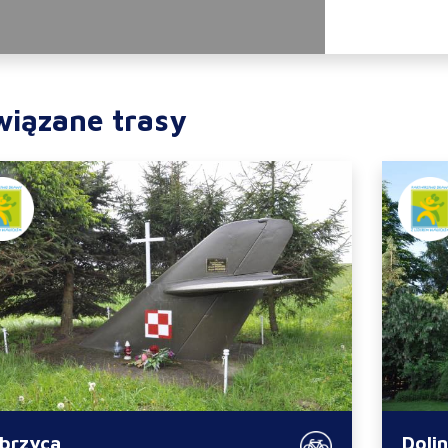
wiązane trasy
brzyca
Dolin