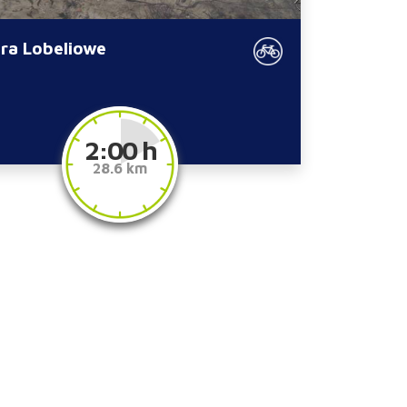
ora Lobeliowe
2:00 h
28.6 km