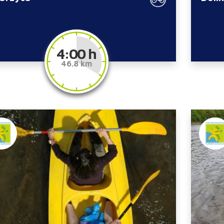
4:00 h
46.8 km