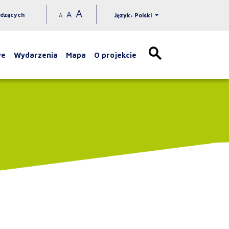
A
A
idzących
A
Język: Polski
we
Wydarzenia
Mapa
O projekcie