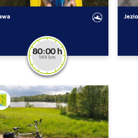
awa
Jezi
80:00 h
169 km