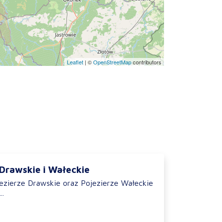
Leaflet
|
©
OpenStreetMap
contributors
 Drawskie i Wałeckie
jezierze Drawskie oraz Pojezierze Wałeckie
..