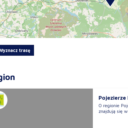
yznacz trasę
gion
Pojezierze
O regionie Po
znajdują się w.