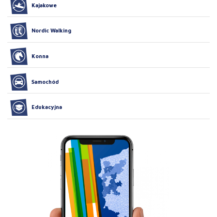
Kajakowe
Nordic Walking
Konna
Samochód
Edukacyjna