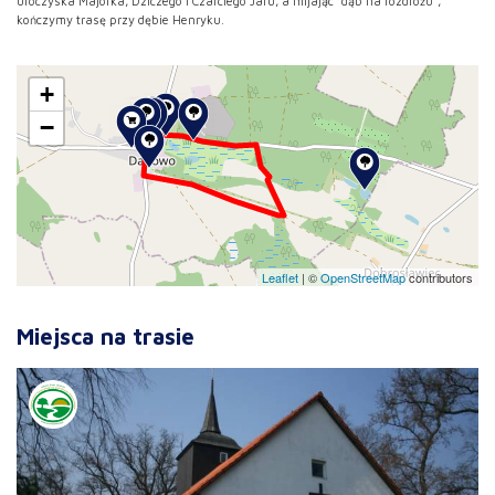
uroczyska Majorka, Dziczego i Czarciego Jaru, a mijając "dąb na rozdrożu",
kończymy trasę przy dębie Henryku.
+
−
Leaflet
|
©
OpenStreetMap
contributors
Miejsca na trasie