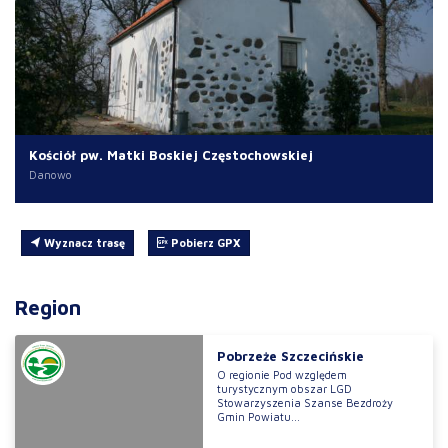
Kościół pw. Matki Boskiej Częstochowskiej
Danowo
Wyznacz trasę
Pobierz GPX
Region
Pobrzeże Szczecińskie
O regionie Pod względem
turystycznym obszar LGD
Stowarzyszenia Szanse Bezdroży
Gmin Powiatu...