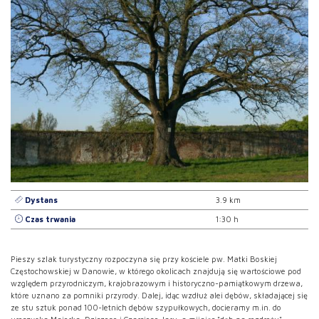
Dystans
3.9 km
Czas trwania
1:30 h
Pieszy szlak turystyczny rozpoczyna się przy kościele pw. Matki Boskiej
Częstochowskiej w Danowie, w którego okolicach znajdują się wartościowe pod
względem przyrodniczym, krajobrazowym i historyczno-pamiątkowym drzewa,
które uznano za pomniki przyrody. Dalej, idąc wzdłuż alei dębów, składającej się
ze stu sztuk ponad 100-letnich dębów szypułkowych, docieramy m.in. do