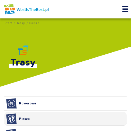
Start
Trasy
Piesza
Trasy
Rowerowa
Piesza