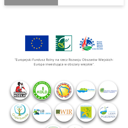
"Europejski Fundusz Rolny na rzecz Rozwoju Obszarów Wiejskich:
Europa inwestująca w obszary wiejskie".