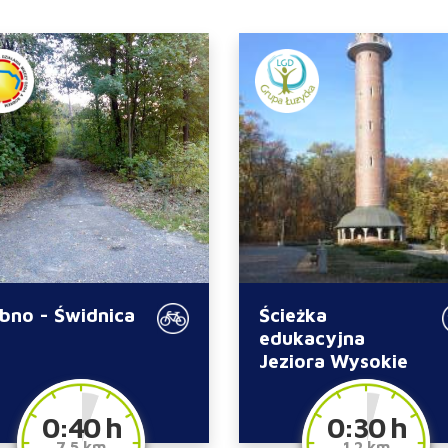
bno - Świdnica
Ścieżka
edukacyjna
Jeziora Wysokie
0:40 h
0:30 h
7.5 km
1.2 km