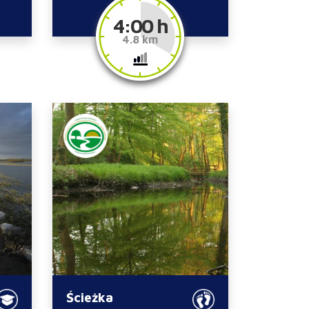
4:00 h
4.8 km
Ścieżka