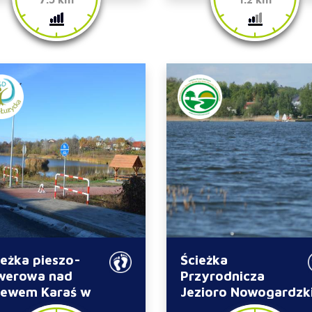
ieżka pieszo-
Ścieżka
werowa nad
Przyrodnicza
lewem Karaś w
Jezioro Nowogardzk
bsku