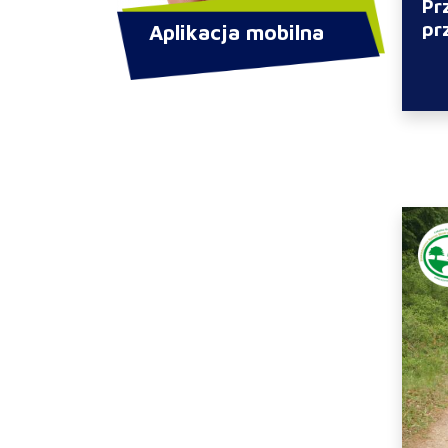
Pr
pr
Aplikacja mobilna
Za