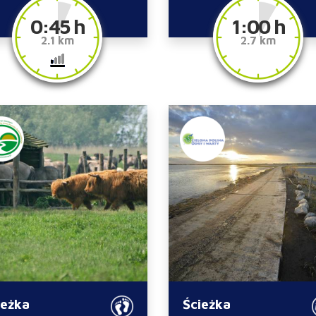
0:45 h
1:00 h
2.1 km
2.7 km
ieżka
Ścieżka