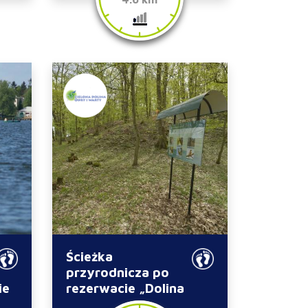
Ścieżka
przyrodnicza po
ie
rezerwacie „Dolina
Postomii”