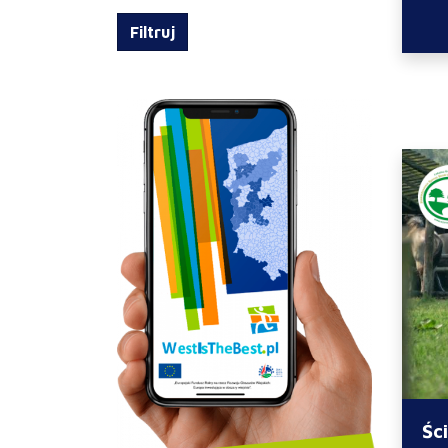
Filtruj
Śc