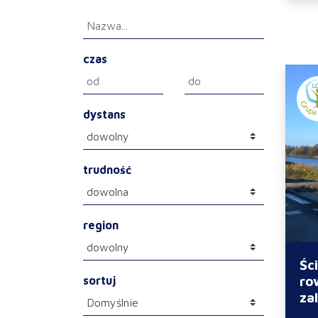
czas
dystans
trudność
region
Śc
ro
sortuj
za
Lu