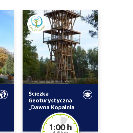
Ścieżka
Geoturystyczna
„Dawna Kopalnia
Babina”
1:00 h
4.6 km