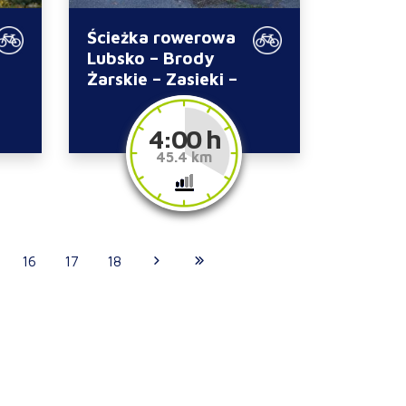
Ścieżka rowerowa
Lubsko – Brody
Żarskie – Zasieki –
Lubsko
4:00 h
45.4 km
16
17
18