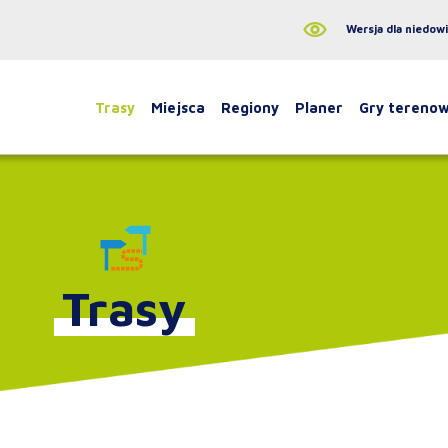
Wersja dla niedow
Trasy
Miejsca
Regiony
Planer
Gry tereno
Trasy