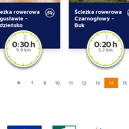
ieżka rowerowa
Ścieżka rowerowa
gusławie -
Czarnogłowy -
dzieńsko
Buk
0:30 h
0:20 h
9.9 km
3.2 km
9
10
11
12
13
14
15