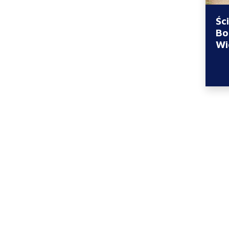
Śc
Bo
Wi