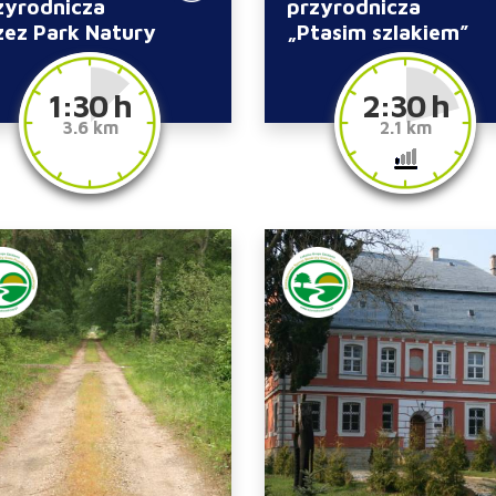
zyrodnicza
przyrodnicza
zez Park Natury
„Ptasim szlakiem”
lewu Szczecińskiego
1:30 h
2:30 h
3.6 km
2.1 km