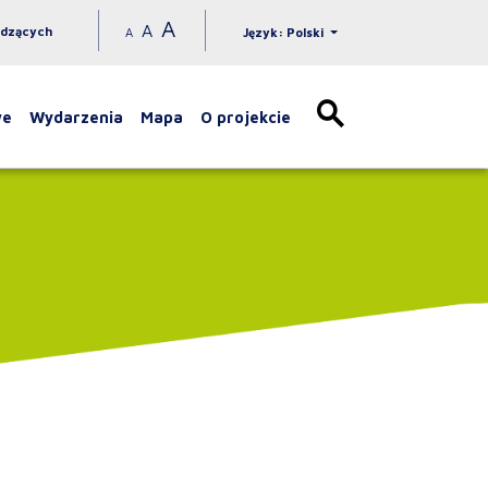
A
A
idzących
A
Język: Polski
we
Wydarzenia
Mapa
O projekcie