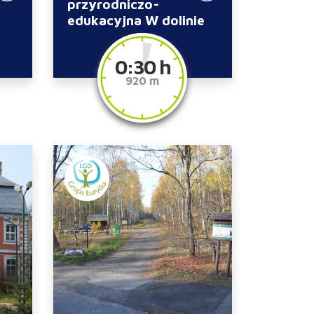
przyrodniczo-
edukacyjna W dolinie
rzeki Leśnicy
0:30 h
920 m