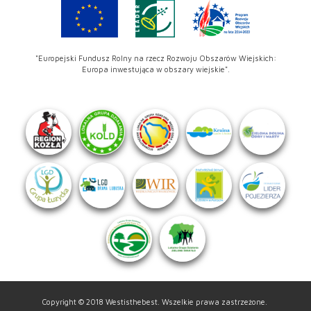
"Europejski Fundusz Rolny na rzecz Rozwoju Obszarów Wiejskich:
Europa inwestująca w obszary wiejskie".
Copyright © 2018 Westisthebest. Wszelkie prawa zastrzeżone.