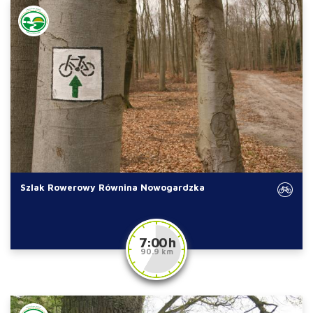
Szlak Rowerowy Równina Nowogardzka
7:00 h
90.9 km