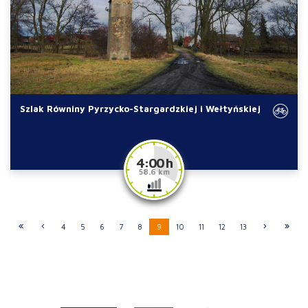
Szlak Równiny Pyrzycko-Stargardzkiej i Wełtyńskiej
4:00 h
58.6 km
4
5
6
7
8
9
10
11
12
13