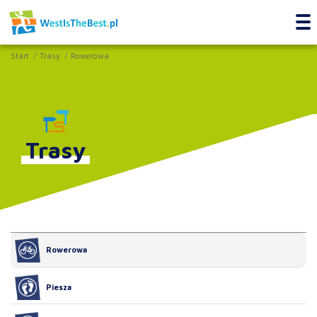
Start
Trasy
Rowerowa
Trasy
Rowerowa
Piesza