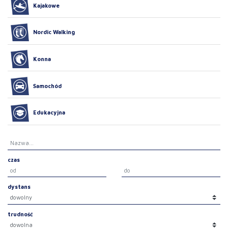
Kajakowe
Nordic Walking
Konna
Samochód
Edukacyjna
czas
dystans
trudność