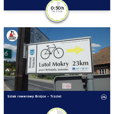
0:50 h
14.3 km
Szlak rowerowy Brójce – Trzciel