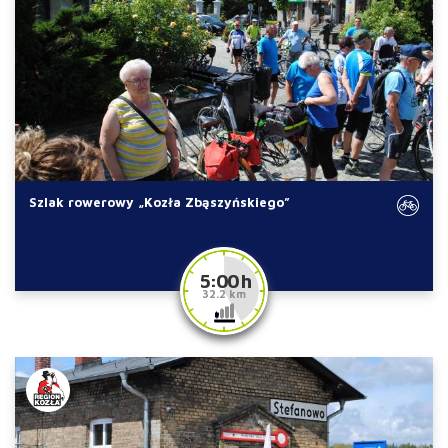
Szlak rowerowy „Kozła Zbąszyńskiego”
5:00 h
32.2 km