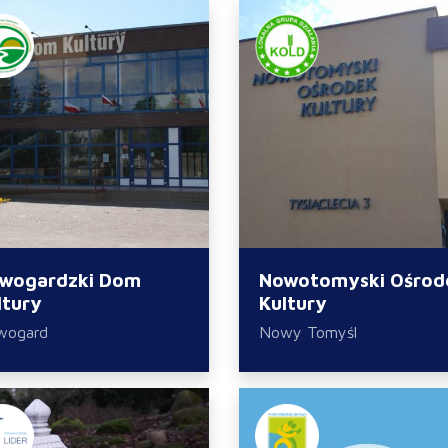
wogardzki Dom
Nowotomyski Ośrod
ltury
Kultury
wogard
Nowy Tomyśl