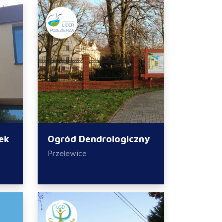
ek
Ogród Dendrologiczny
Przelewice