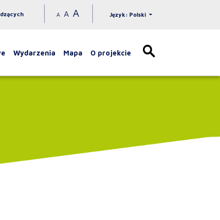
A
A
idzących
A
Język: Polski
we
Wydarzenia
Mapa
O projekcie