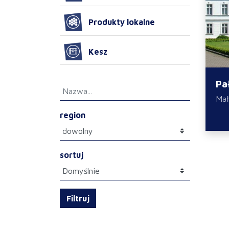
Produkty lokalne
Kesz
Pa
Mał
region
sortuj
Filtruj