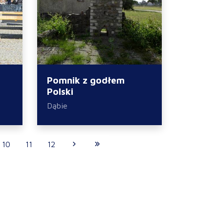
Pomnik z godłem
Polski
Dąbie
10
11
12