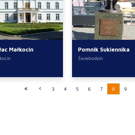
łac Małkocin
Pomnik Sukiennika
kocin
Świebodzin
3
4
5
6
7
8
9