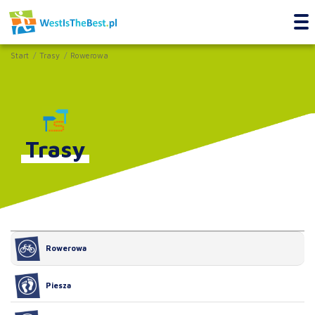
Start
Trasy
Rowerowa
Trasy
Rowerowa
Piesza