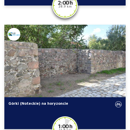
2:00 h
28.9 km
Górki (Noteckie) na horyzoncie
1:00 h
13.8 km