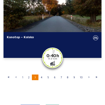
Konotop – Kolsko
0:40 h
9.0 km
1
2
3
4
5
6
7
8
9
10