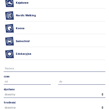
Kajakowe
Nordic Walking
Konna
Samochód
Edukacyjna
czas
dystans
trudność