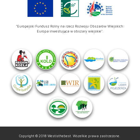
"Europejski Fundusz Rolny na rzecz Rozwoju Obszarów Wiejskich:
Europa inwestująca w obszary wiejskie".
Copyright © 2018 Westisthebest. Wszelkie prawa zastrzeżone.