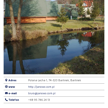
Adres
Polana Lecha 1, 74-320 Barlinek, Barlinek
www
http://janowo.com.pl
e-mail
biuro@janowo.com.pl
Telefon
+48 95 746 24 13