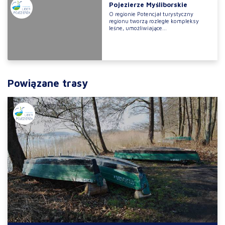
Pojezierze Myśliborskie
O regionie Potencjał turystyczny
regionu tworzą rozległe kompleksy
leśne, umożliwiające...
Powiązane trasy