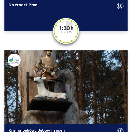
Do źródeł Płoni
1:30 h
5.9 km
Kraina buków, dębów i sosen