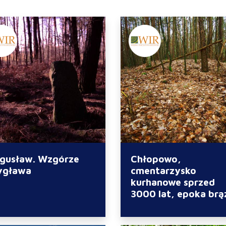
gusław. Wzgórze
Chłopowo,
ygława
cmentarzysko
kurhanowe sprzed
3000 lat, epoka brą