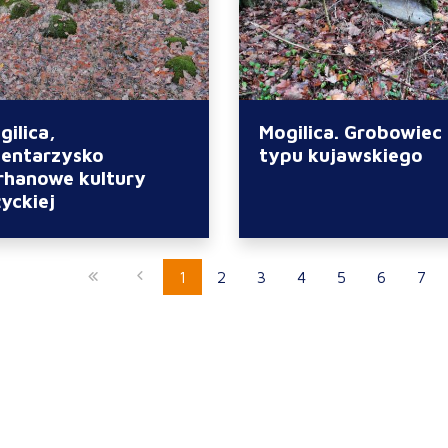
gilica,
Mogilica. Grobowiec
entarzysko
typu kujawskiego
rhanowe kultury
życkiej
1
2
3
4
5
6
7