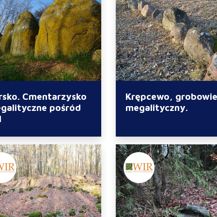
rsko. Cmentarzysko
Krępcewo, grobowi
galityczne pośród
megalityczny.
l