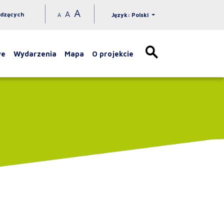
A
A
idzących
A
Język: Polski
we
Wydarzenia
Mapa
O projekcie