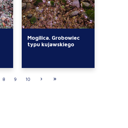
Mogilica. Grobowiec
typu kujawskiego
8
9
10