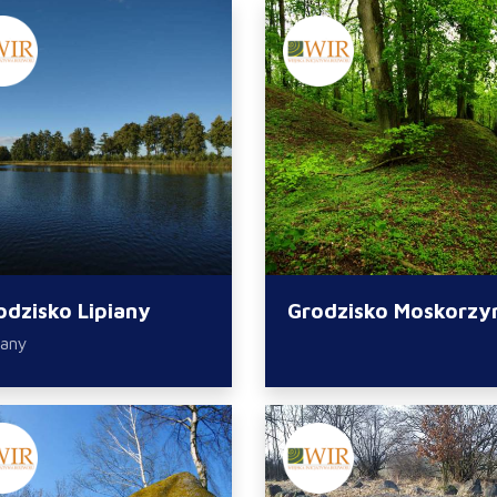
odzisko Lipiany
Grodzisko Moskorzy
iany