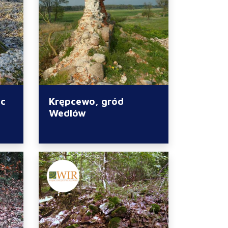
ec
Krępcewo, gród
Wedlów