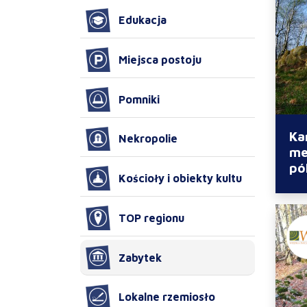
Edukacja
Miejsca postoju
Pomniki
Ka
Nekropolie
me
pó
Kościoły i obiekty kultu
TOP regionu
Zabytek
Lokalne rzemiosło