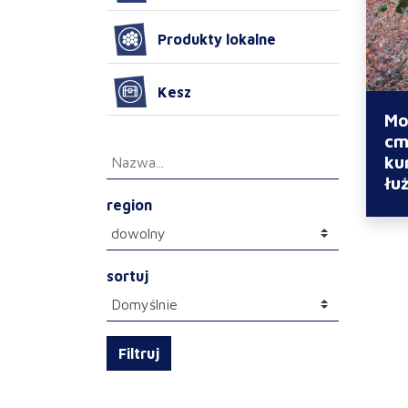
Produkty lokalne
Kesz
Mo
cm
ku
łu
region
sortuj
Filtruj