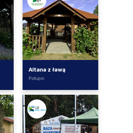
Altana z ławą
Połupin