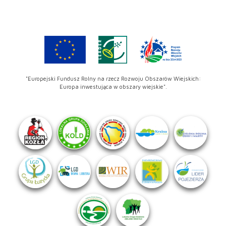
"Europejski Fundusz Rolny na rzecz Rozwoju Obszarów Wiejskich:
Europa inwestująca w obszary wiejskie".