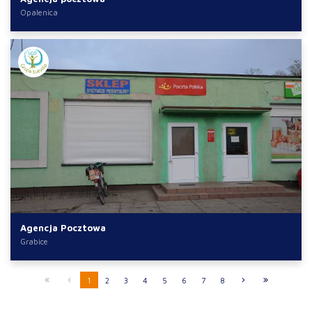
Opalenica
Agencja Pocztowa
Grabice
1
2
3
4
5
6
7
8