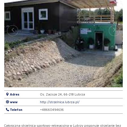
Adres
Os. Zacisze 24, 66-218 Lubrza
www
http://strzelnica.lubrza.pl/
Telefon
+48660494636
Całoroczna strzelnica sportowo-rekreacyjna w Lubrzy proponuje strzelanie bez