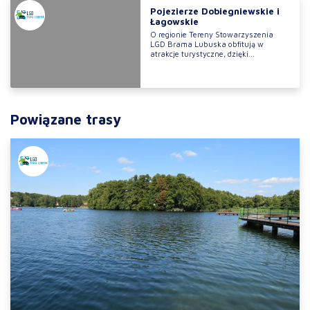
Pojezierze Dobiegniewskie i
Łagowskie
O regionie Tereny Stowarzyszenia
LGD Brama Lubuska obfitują w
atrakcje turystyczne, dzięki...
Powiązane trasy