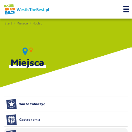
Start
Miejsca
Noclegi
Miejsca
Warto zobaczyć
Gastronomia