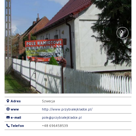
Adres
Szwecja
www
http://www.przybialejkladce.pl/
e-mail
pole@przybialejkladce.pl
Telefon
+48 696458539