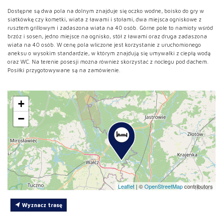
Dostępne są dwa pola na dolnym znajduje się oczko wodne, boisko do gry w
siatkówkę czy kometki, wiata z ławami i stołami, dwa miejsca ogniskowe z
rusztem grillowym i zadaszona wiata na 40 osób. Górne pole to namioty wśród
brzóz i sosen, jedno miejsce na ognisko, stół z ławami oraz druga zadaszona
wiata na 40 osób. W cenę pola wliczone jest korzystanie z uruchomionego
aneksu o wysokim standardzie, w którym znajdują się umywalki z ciepłą wodą
oraz WC. Na terenie posesji można również skorzystać z noclegu pod dachem.
Posiłki przygotowywane są na zamówienie.
+
−
Leaflet
|
©
OpenStreetMap
contributors
Wyznacz trasę