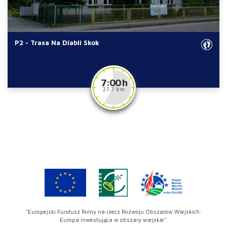
P2 - Trasa Na Diabli Skok
7:00 h
27.7 km
"Europejski Fundusz Rolny na rzecz Rozwoju Obszarów Wiejskich:
Europa inwestująca w obszary wiejskie".