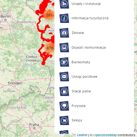
Urzędy i instytucje
391
Informacja turystyczna
623
508
Zdrowie
Dojazd i komunikacja
878
370
Bankomaty
Usługi pocztowe
Stacje paliw
Przyroda
Sklepy
Leaflet
|
©
OpenStreetMap
contributors
Edukacja