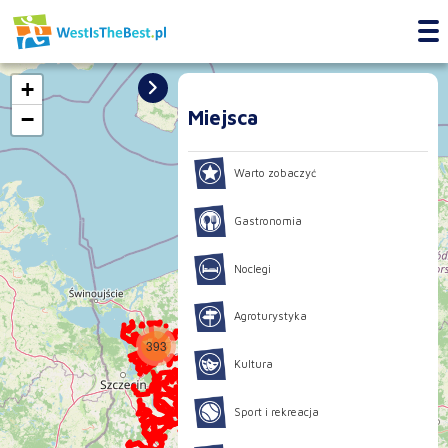
+
Miejsca
−
Warto zobaczyć
Gastronomia
Noclegi
Agroturystyka
393
Kultura
405
1332
Sport i rekreacja