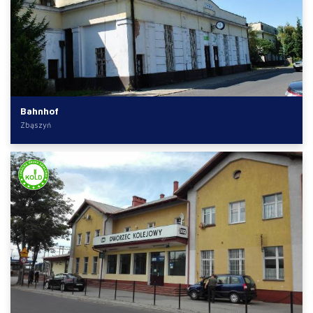
Bahnhof
Zbąszyń