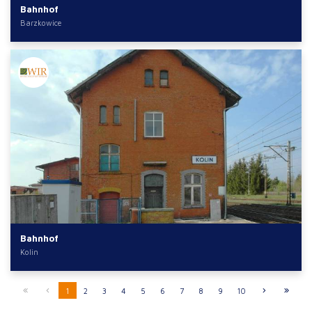
Bahnhof
Barzkowice
Bahnhof
Kolin
1
2
3
4
5
6
7
8
9
10