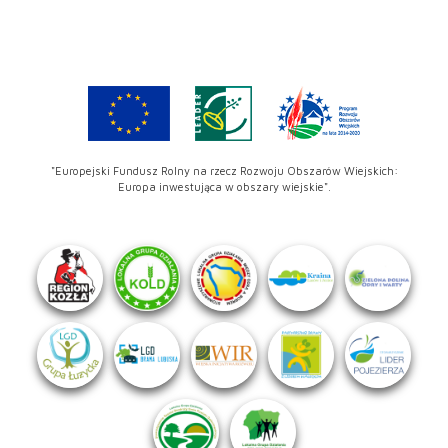
"Europejski Fundusz Rolny na rzecz Rozwoju Obszarów Wiejskich:
Europa inwestująca w obszary wiejskie".