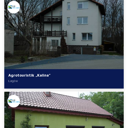
Agrotouristik „Kalina”
Łagów