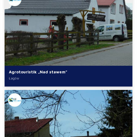
Agrotouristik „Nad stawem”
Łagów