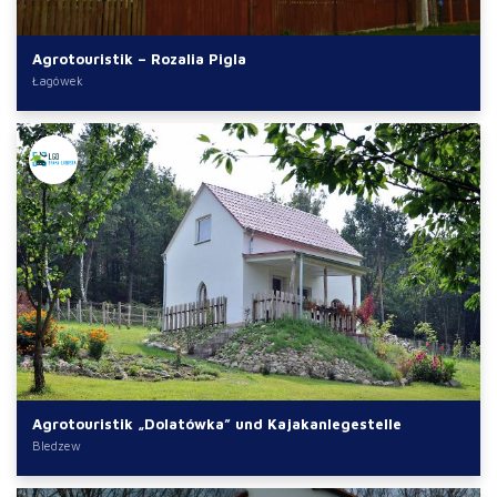
Agrotouristik – Rozalia Pigla
Łagówek
Agrotouristik „Dolatówka” und Kajakanlegestelle
Bledzew