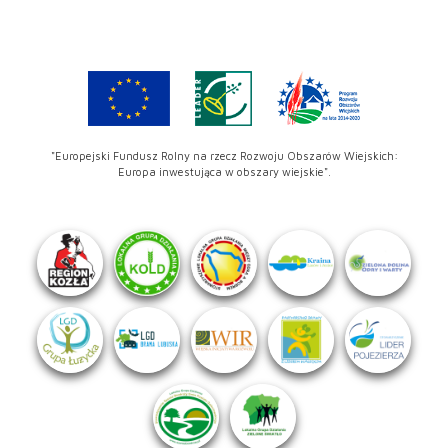
"Europejski Fundusz Rolny na rzecz Rozwoju Obszarów Wiejskich:
Europa inwestująca w obszary wiejskie".