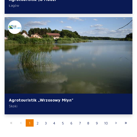
Łagów
Agrotouristik „Wrzosowy Młyn”
Skoki
1
2
3
4
5
6
7
8
9
10