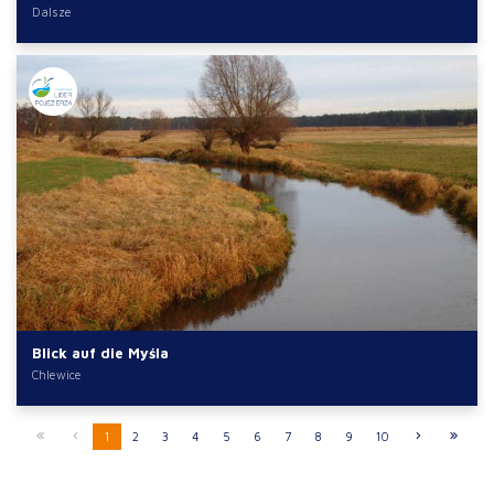
Dalsze
Blick auf die Myśla
Chlewice
1
2
3
4
5
6
7
8
9
10