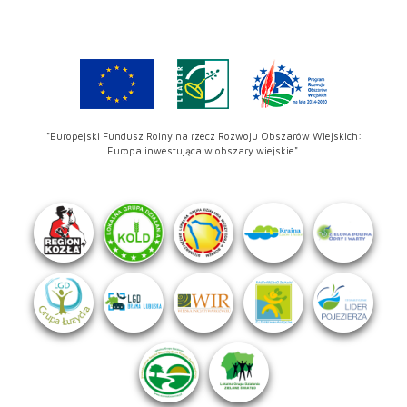
"Europejski Fundusz Rolny na rzecz Rozwoju Obszarów Wiejskich:
Europa inwestująca w obszary wiejskie".