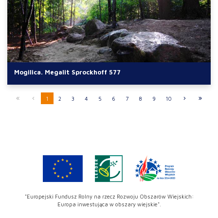
Mogilica. Megalit Sprockhoff 577
1
2
3
4
5
6
7
8
9
10
"Europejski Fundusz Rolny na rzecz Rozwoju Obszarów Wiejskich:
Europa inwestująca w obszary wiejskie".