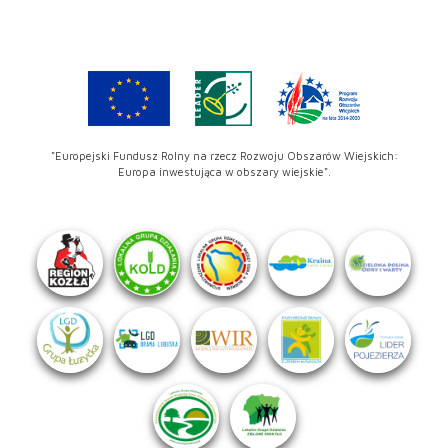
"Europejski Fundusz Rolny na rzecz Rozwoju Obszarów Wiejskich:
Europa inwestująca w obszary wiejskie".