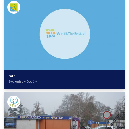
Bar
Złocieniec – Budów