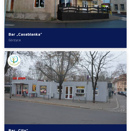
Bar „Casablanka”
Górzyca
Bar „City”