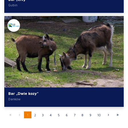
Gubin
Bar „Dwie kozy”
Danków
1
2
3
4
5
6
7
8
9
10