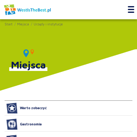
Start
Miejsca
Urzędy i instytucje
Miejsca
Warto zobaczyć
Gastronomia