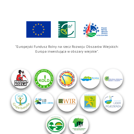
"Europejski Fundusz Rolny na rzecz Rozwoju Obszarów Wiejskich:
Europa inwestująca w obszary wiejskie".