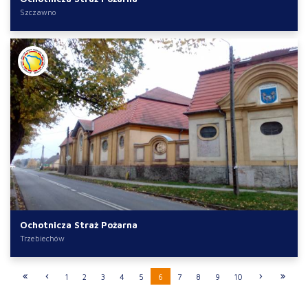
Szczawno
Ochotnicza Straż Pożarna
Trzebiechów
1
2
3
4
5
6
7
8
9
10